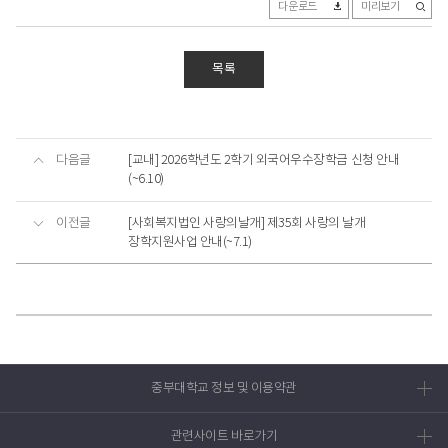
다운로드
미리보기
목록
다음글
[교내] 2026학년도 2학기 외국어우수장학금 신청 안내
(~6.10)
이전글
[사회복지법인 사랑의날개] 제35회 사랑의 날개
장학지원사업 안내(~7.1)
중부대학교 정보 및 이용약관
관련사이트 바로가기