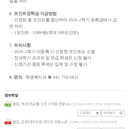
일괄 처리
6.
포인트장학금 지급방법
⁃
인정된 총 포인트를 합산하여
2026-2
학기 등록금에서 감
면 처리
⁃
1
포인트
: 3,000
원
(
최대
500
포인트
)
7.
유의사항
⁃
2026-2
학기 미등록 시 신청한 포인트는 소멸
⁃
정규학기 초과자 및 유급 학생은 신청 불가
⁃
신청기간 종료 후에는 입력 및 수정 불가
8.
문의
:
학생복지과
☎
041-750-6621
첨부파일
붙임_학과(전공)별 인정 자격증 현황.xlsx
(30.31KB / 다운로드:237회 / 미리보기:233회)
다운로드
미리보기
붙임_공로(대외유공) 포인트 현황.pdf
(37.84KB / 다운로드:178회 / 미리보기:151회)