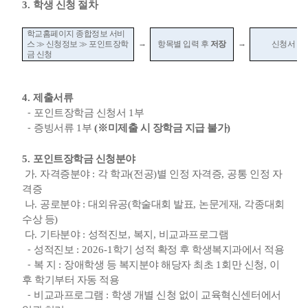
3.
학생 신청 절차
학교홈페이지 종합정보 서비
→
→
스
≫
신청정보
≫
포인트장학
항목별 입력 후
저장
신청서 출
금 신청
4.
제출서류
⁃
포인트장학금 신청서
1
부
⁃
증빙서류
1
부
(
※
미제출 시 장학금 지급 불가
)
5.
포인트장학금 신청분야
가
.
자격증분야
:
각 학과
(
전공
)
별 인정 자격증
,
공통 인정 자
격증
나
.
공로분야
:
대외유공
(
학술대회 발표
,
논문게재
,
각종대회
수상 등
)
다
.
기타분야
:
성적진보
,
복지
,
비교과프로그램
⁃
성적진보
: 2026-1
학기 성적 확정 후 학생복지과에서 적용
⁃
복 지
:
장애학생 등 복지분야 해당자 최초
1
회만 신청
,
이
후 학기부터 자동 적용
⁃
비교과프로그램
:
학생 개별 신청 없이 교육혁신센터에서