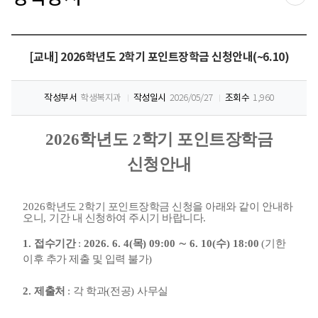
공유
[교내] 2026학년도 2학기 포인트장학금 신청안내(~6.10)
작성부서
학생복지과
작성일시
2026/05/27
조회수
1,960
2026학년도 2
학기 포인트장학금
신청안내
2026
학년도
2
학기 포인트장학금 신청을 아래와 같이 안내하
오니
,
기간 내 신청하여 주시기 바랍니다
.
1.
접수기간
:
2026. 6. 4(
목
) 09:00
∼
6. 10(
수
) 18:00
(
기한
이후 추가 제출 및 입력 불가
)
2.
제출처
:
각 학과
(
전공
)
사무실