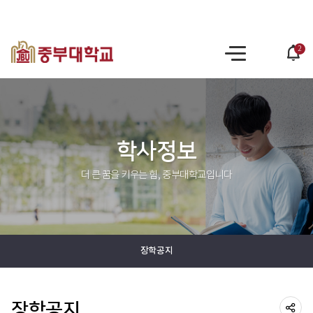
2
po
사
op
이
트
맵
학사정보
더 큰 꿈을 키우는 힘, 중부대학교입니다
장학공지
장학공지