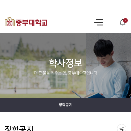
2
po
사
op
이
트
맵
학사정보
더 큰 꿈을 키우는 힘, 중부대학교입니다
장학공지
장학공지