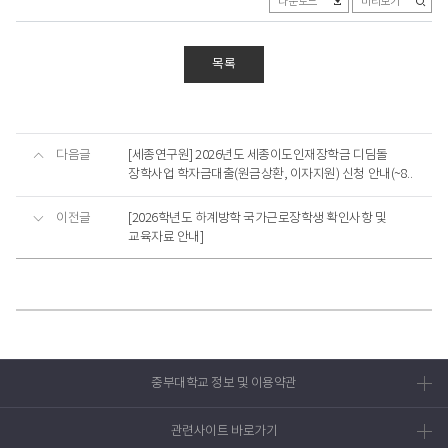
다운로드
미리보기
목록
다음글
[세종연구원] 2026년도 세종이도인재장학금 디딤돌
장학사업 학자금대출(원금상환, 이자지원) 신청 안내(~8..
이전글
[2026학년도 하계방학 국가근로장학생 확인사항 및
교육자료 안내]
중부대학교 정보 및 이용약관
관련사이트 바로가기