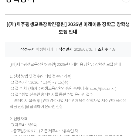
공유
[(재)제주평생교육장학진흥원] 2026년 미래이음 장학금 장학생
모집 안내
작성부서
학생복지과
작성일시
2026/07/02
조회수
439
[(재)제주평생교육장학진흥원] 2026년 미래이음 장학금 장학생 모집 안내
1. 신청 방법 및 접수(인터넷 접수만 가능)
❍ 접수기간: 2026. 7. 1.(수) ~7. 15.(수)
❍ 접 수 처: (재)제주평생교육장학진흥원 홈페이지(https://jiles.or.kr）
❍ 접수방법:진흥원 홈페이지를 통한 개별 온라인 접수
- 홈페이지 접속 후 [인재양성사업-제주인재육성 장학사업-제주인재육성장
학금 신청]을 클릭하여 온라인 신청
2. 신청자격
❍ 제주4ㆍ3유족
- 공고일(2026.7.1.) 기준 제주4ㆍ3유족인 자