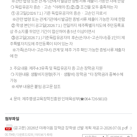
※관련 법령 또는 관계기관에서 발급한 증빙서류 제출이 가능한 자에 한함
❍ 독립유공자 증손ㆍ고손 *아래의 ①,②,③ 조건을 모두 충족하는 자
① 공고일(2026.7.1.) 기준 독립유공자의 증손ㆍ고손인 자로서
※관련 법령 또는 관계기관에서 발급한 증빙서류 제출이 가능한 자에 한함
② 학생 본인이 공고일(2026.7.1.) 전일까지 제주특별자치도에 주민등
록
표
상 주소지를 두었던 기간이 합산하여 총 5년 이상이면서
③공고일(2026.7.1.)기준독립유공자의 후손(손자녀~고손자녀)중
1
인이 제
주특별자치도에 주민등록이 되어 있는 자
※가족(손자녀~고손자녀) 관계 및 제주 거주 확인 가능한 증빙서류 제출자
에 한
3. 주요내용: 제주4·3유족 및 독립유공자 증·고손 장학금 지원
❍ 지원내용: 생활비지원형(주거ㆍ생활비) 장학금 *타 장학금과 중복수혜
가능
※세부 내용은 붙임 공고문 참조
4. 문의: 제주평생교육장학진흥원 인재육성부(☎064-726-9810)
첨부파일
(공고문) 2026년 미래이음 장학금 장학생 선발 계획 재공고-2026.07.01.pdf
(3
00.79KB / 다운로드:82회 / 미리보기:49회)