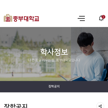
2
po
사
op
이
트
맵
학사정보
더 큰 꿈을 키우는 힘, 중부대학교입니다
장학공지
장학공지