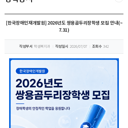
공유
[한국장애인재개발원] 2026년도 쌍용곰두리장학생 모집 안내(~
7.31)
작성부서
학생복지과
작성일시
2026/07/07
조회수
342