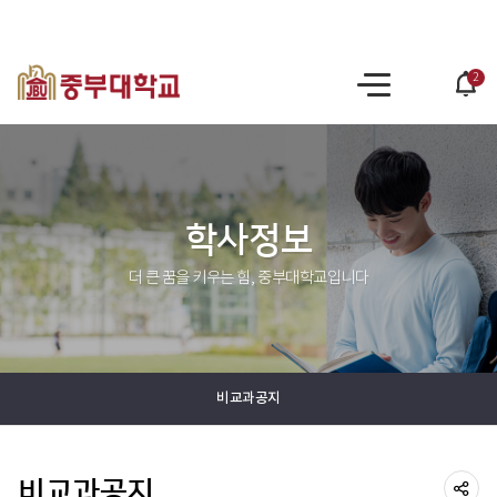
2
po
사
op
이
트
맵
학사정보
더 큰 꿈을 키우는 힘, 중부대학교입니다
비교과공지
비교과공지