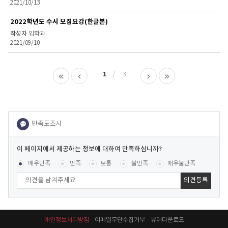
2021/10/13
2022학년도 수시 모집요강(한글본)
입학과
2021/09/10
1
3
이
페
콘텐츠 만족도 조사
[평균
.54
점 /
278
명 참여]
매우만족
만족
보통
불만족
매우불만족
이
지
에
서
제
공
개인정보처리방침
이메일무단수집거부
뷰어다운로드
하