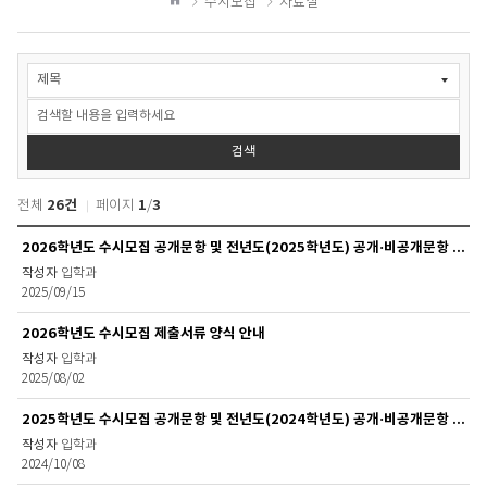
수시모집
자료실
하
홈
기
수
시
모
집
>
검색
자
료
26건
1
3
전체
페이지
/
실
검
수
2026학년도 수시모집 공개문항 및 전년도(2025학년도) 공개·비공개문항 안내
색
시
입학과
모
2025/09/15
집
>
2026학년도 수시모집 제출서류 양식 안내
자
료
입학과
2025/08/02
실
목
2025학년도 수시모집 공개문항 및 전년도(2024학년도) 공개·비공개문항 안내
록
입학과
2024/10/08