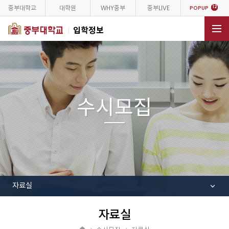
중부대학교
대학원
WHY중부
중부LIVE
12
POPUP
입학정보
전체메뉴
수시모집
자료실
자료실
공
유