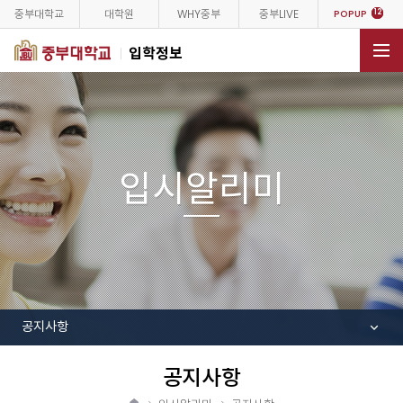
중부대학교
대학원
WHY중부
중부LIVE
12
POPUP
입학정보
전체메뉴
입시알리미
공지사항
공지사항
공
유