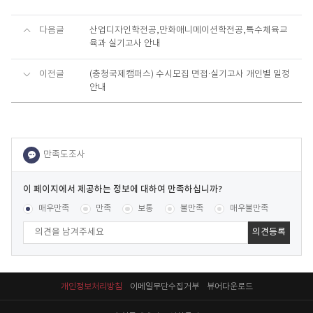
다음글
산업디자인학전공,만화애니메이션학전공,특수체육교
육과 실기고사 안내
이전글
(충청국제캠퍼스) 수시모집 면접∙실기고사 개인별 일정
안내
이
페
콘텐츠 만족도 조사
[평균
1.05
점 /
2271
명 참여]
매우만족
만족
보통
불만족
매우불만족
이
지
에
서
제
공
개인정보처리방침
이메일무단수집거부
뷰어다운로드
하
는