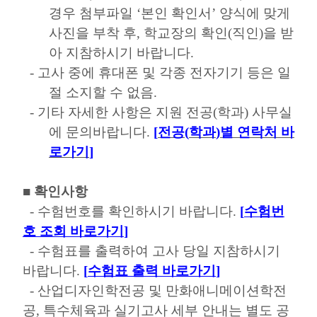
경우 첨부파일
‘
본인 확인서
’
양식에 맞게
사진을 부착 후
,
학교장의 확인
(
직인
)
을 받
아 지참하시기 바랍니다
.
-
고사 중에 휴대폰 및 각종 전자기기 등은 일
절 소지할 수 없음
.
-
기타 자세한 사항은 지원 전공
(
학과
)
사무실
에 문의바랍니다
.
[
전공
(
학과
)
별 연락처 바
로가기
]
■
확인사항
-
수험번호를 확인하시기 바랍니다
.
[
수험번
호 조회 바로가기
]
-
수험표를 출력하여 고사 당일 지참하시기
바랍니다
.
[
수험표 출력 바로가기
]
-
산업디자인학전공 및 만화애니메이션학전
공
,
특수체육과 실기고사 세부 안내는 별도 공