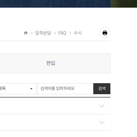
입학상담
FAQ
수시
공
홈
유
프
하
기
린
편입
트
검색
Q