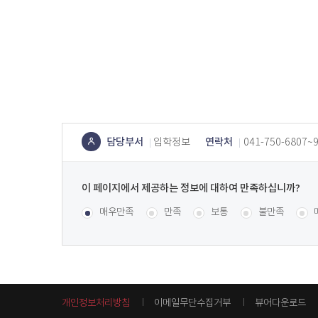
용
담당부서
연락처
입학정보
041-750-6807~
콘텐
츠
이
정보
페
콘텐츠 만족도 조사
[평균
.98
점 /
55
명 참여]
매우만족
만족
보통
불만족
책임
이
지
자
에
서
제
공
개인정보처리방침
이메일무단수집거부
뷰어다운로드
하