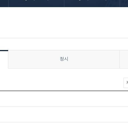
정시
입
학
상
담
>
FA
>
수