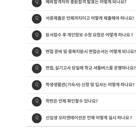
질
질
예비합격자의 충원합격 발표는 어떻게 되나요?
Q
용
문
문
내
질
질
서류제출은 언제까지이고 어떻게 제출해야 하나요?
Q
용
문
문
내
질
질
원서접수 후 개인정보 수정 요청은 어떻게 하나요 ?
Q
용
문
문
내
질
질
면접 준비 및 중복지원시 면접순서는 어떻게 되나요
Q
용
문
문
내
질
질
면접,실기고사 당일에 학교 셔틀버스를 운행하나요?
Q
용
문
문
내
질
질
학생생활관(기숙사) 신청 및 입사는 어떻게 하나요?
Q
용
문
문
내
질
질
학번은 언제 확인할수 있나요?
Q
용
문
문
내
질
질
신입생 오리엔테이션은 언제 어떻게 실시 하나요 ?
Q
용
문
문
내