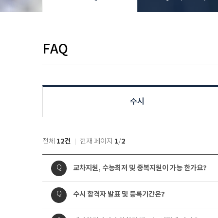
FAQ
수시
12건
1
2
전체
현재 페이지
/
질
질
교차지원, 수능최저 및 중복지원이 가능 한가요?
Q
문
문
내
질
질
수시 합격자 발표 및 등록기간은?
Q
용
문
문
내