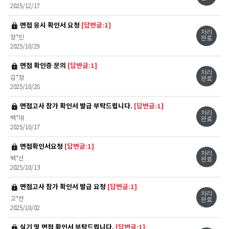
2025/12/17
비밀글
면접 응시 확인서 요청
[답변글:1]
처리
장*민
완료
2025/10/29
비밀글
면접 확인증 문의
[답변글:1]
처리
김*정
완료
2025/10/28
비밀글
면접고사 참가 확인서 발급 부탁드립니다.
[답변글:1]
처리
백*대
완료
2025/10/17
비밀글
면접확인서요청
[답변글:1]
처리
백*선
완료
2025/10/13
비밀글
면접고사 참가 확인서 발급 요청
[답변글:1]
처리
고*란
완료
2025/10/02
비밀글
실기 및 면접 확인서 부탁드립니다.
[답변글:1]