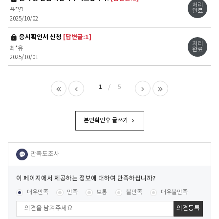
처리
윤*열
완료
2025/10/02
비밀글
응시확인서 신청
[답변글:1]
처리
최*유
완료
2025/10/01
1
5
본인확인후 글쓰기
이
페
콘텐츠 만족도 조사
[평균
.26
점 /
34
명 참여]
매우만족
만족
보통
불만족
매우불만족
이
지
에