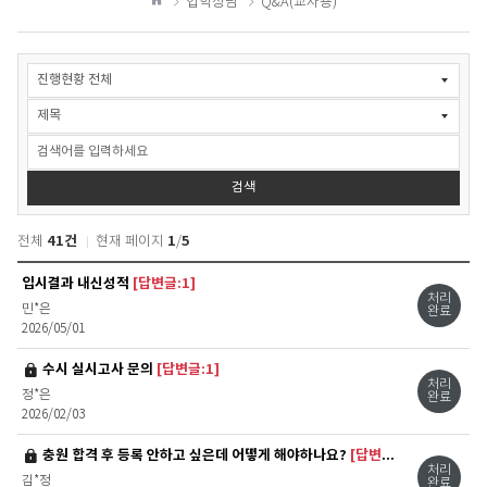
입학상담
Q&A(교사용)
하
홈
기
입
학
상
담
>Q&A(교
사
검색
용)
검
색
41건
1
5
전체
현재 페이지
/
입
입시결과 내신성적
[답변글:1]
학
처리
민*은
완료
상
2026/05/01
담
>Q&A(교
비밀글
수시 실시고사 문의
[답변글:1]
사
처리
용)
정*은
완료
2026/02/03
목
록
비밀글
충원 합격 후 등록 안하고 싶은데 어떻게 해야하나요?
[답변글:1]
처리
김*정
완료