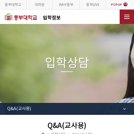
중부대학교
대학원
WHY중부
중부LIVE
12
POPUP
입학정보
전체메뉴
입학상담
Q&A(교사용)
Q&A(교사용)
공
유