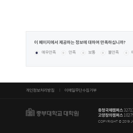
이
페
콘텐츠 만족도 조사
[평균
.91
점 /
55
명 참여]
매우만족
만족
보통
불만족
이
지
에
서
제
공
개인정보처리방침
이메일무단수집거부
하
는
정
충청국제캠퍼스
327
보
고양창의캠퍼스
102
에
COPYRIGHT © 2019 
대