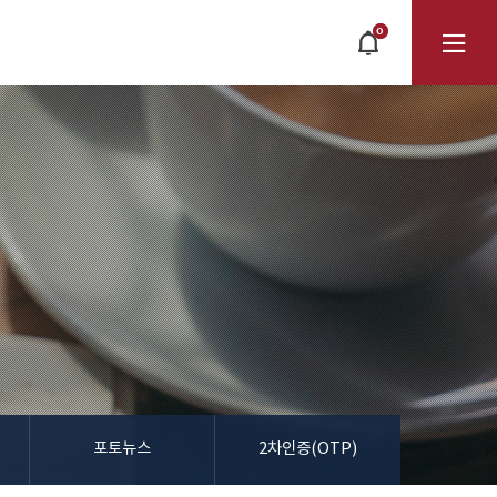
0
POPUP
OPEN
전
체
메
뉴
포토뉴스
2차인증(OTP)