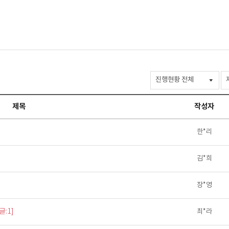
정
보
광
제목
작성자
장
>
Q&A
한*리
검
색
김*희
장*영
글:1]
최*라