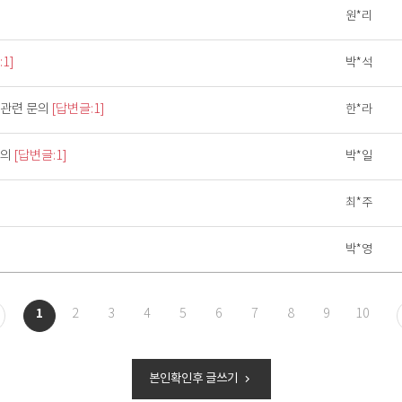
]
원*리
1]
박*석
 관련 문의
[답변글:1]
한*라
문의
[답변글:1]
박*일
최*주
박*영
1
2
3
4
5
6
7
8
9
10
본인확인후 글쓰기