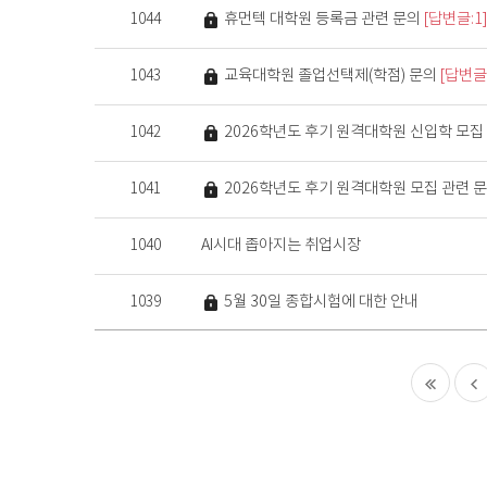
비밀글
휴먼텍 대학원 등록금 관련 문의
[답변글:1
1044
비밀글
교육대학원 졸업선택제(학점) 문의
[답변글:
1043
비밀글
2026학년도 후기 원격대학원 신입학 모집
1042
비밀글
2026학년도 후기 원격대학원 모집 관련 
1041
AI시대 좁아지는 취업시장
1040
비밀글
5월 30일 종합시험에 대한 안내
1039