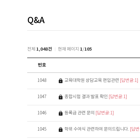
Q&A
1,048건
1
105
전체
현재 페이지
/
정
번호
보
광
비밀글
교육대학원 상담교육 편입관련
[답변글:1]
1048
장
>
Q&A
비밀글
종합시험 결과 발표 확인
[답변글:1]
1047
목
록
비밀글
등록금 관련 문의
[답변글:1]
1046
비밀글
학위 수여식 관련하여 문의드립니다.
[답변
1045