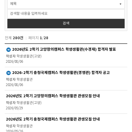
공
지
사
항
>
검색
공
지
280건
1
28
전체
페이지
/
사
항
공
새글
2026년도 2학기 고양창의캠퍼스 학생생활관(수경재) 합격자 발표
검
지
색
학생생활관(고양)
사
2026/08/06
항
>
새글
2026-2학기 충청국제캠퍼스 학생생활관(경영관) 합격자 공고
공
지
학생생활관
2026/08/06
사
항
2026년도 2학기 고양창의캠퍼스 학생생활관 관생모집 안내
목
록
학생생활관(고양)
2026/05/29
2026년도 2학기 충청국제캠퍼스 학생생활관 관생모집 안내
학생생활관
2026/05/26