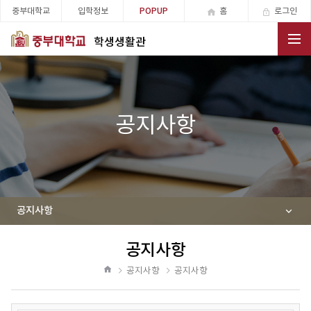
중부대학교
입학정보
홈
로그인
POPUP
학생생활관
전체메뉴
공지사항
공지사항
공지사항
공
유
공지사항
공지사항
하
홈
기