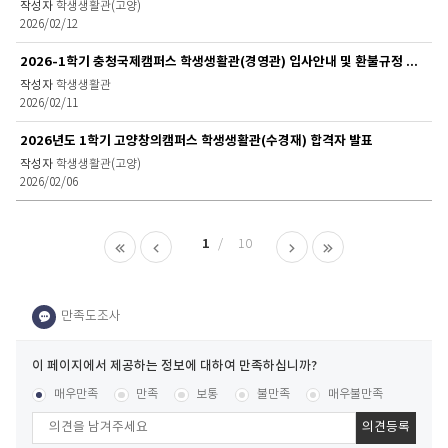
학생생활관(고양)
2026/02/12
2026-1학기 충청국제캠퍼스 학생생활관(경영관) 입사안내 및 환불규정 공지
학생생활관
2026/02/11
2026년도 1학기 고양창의캠퍼스 학생생활관(수경재) 합격자 발표
학생생활관(고양)
2026/02/06
1
10
이
페
콘텐츠 만족도 조사
[평균
.49
점 /
118
명 참여]
매우만족
만족
보통
불만족
매우불만족
이
지
에