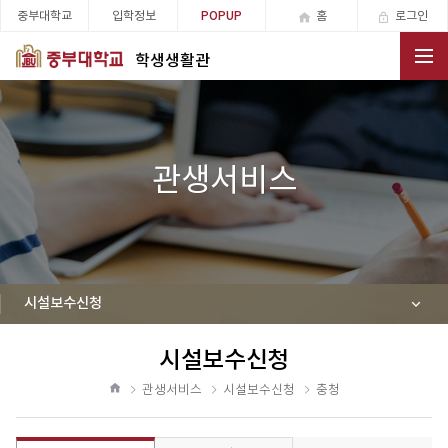
중부대학교
입학정보
홈
로그인
POPUP
학생생활관
전체메뉴
관생서비스
시설보수신청
시설보수신청
공
유
관생서비스
시설보수신청
충청
하
홈
기