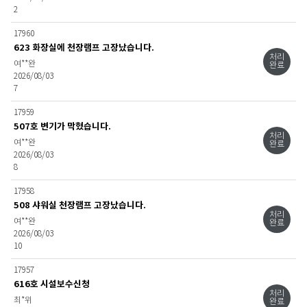
신
2
청
>
17960
충
623 화장실에 천장램프 고장났습니다.
청
처리
여**완
목
완료
2026/08/03
록
7
17959
507호 변기가 막혔습니다.
처리
여**완
완료
2026/08/03
8
17958
508 샤워실 천장램프 고장났습니다.
처리
여**완
완료
2026/08/03
10
17957
616호 시설보수신청
처리
최*위
완료