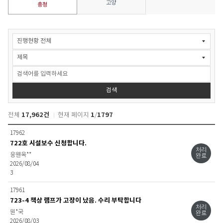
고양
충청
관
생
서
비
스
>
검색
시
설
보
17,962건
1
1797
전체
현재 페이지
/
수
신
관
17962
청
생
722호 시설보수 신청합니다.
>
서
처리
충
응웬옥**
완료
비
청
2026/08/04
스
검
3
>
색
시
17961
설
723-4 책상 램프가 고장이 났음. 수리 부탁합니다
보
처리
원*국
완료
수
2026/08/03