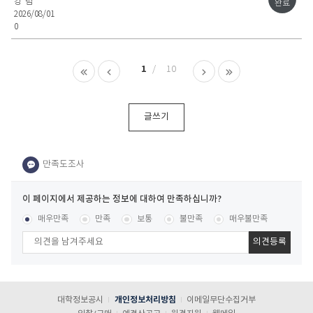
강*림
완료
2026/08/01
0
1
10
글쓰기
이
페
콘텐츠 만족도 조사
[평균
1.24
점 /
125
명 참여]
매우만족
만족
보통
불만족
매우불만족
이
지
에
서
제
공
대학정보공시
개인정보처리방침
이메일무단수집거부
하