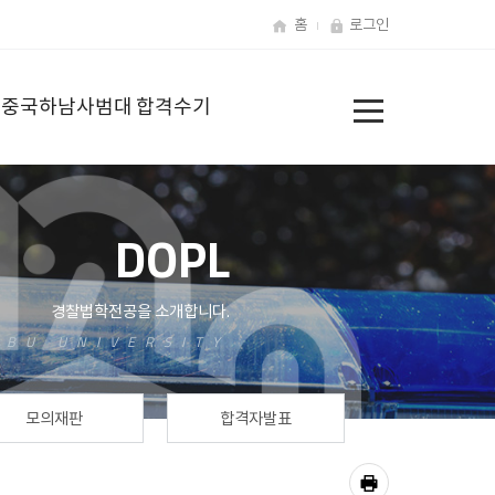
홈
로그인
전
중국하남사범대
합격수기
체
메
뉴
DOPL
모의재판
합격자발표
공