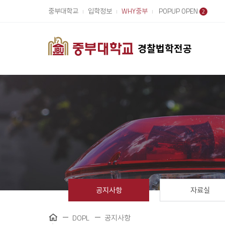
중부대학교
입학정보
WHY중부
POPUP OPEN
2
경찰법학전공
공지사항
자료실
DOPL
공지사항