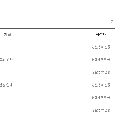
공
지
사
제목
작성자
항
검
색
경찰법학전공
로그램 안내
경찰법학전공
경찰법학전공
신청 안내
경찰법학전공
경찰법학전공
경찰법학전공