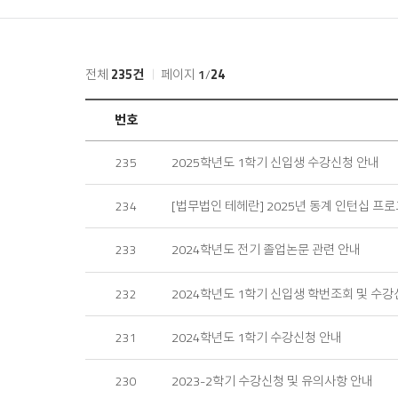
홈
전체
235건
페이지
1
/
24
공
번호
지
사
2025학년도 1학기 신입생 수강신청 안내
235
항
목
록
[법무법인 테헤란] 2025년 동계 인턴십 프
234
2024학년도 전기 졸업논문 관련 안내
233
2024학년도 1학기 신입생 학번조회 및 수강
232
2024학년도 1학기 수강신청 안내
231
2023-2학기 수강신청 및 유의사항 안내
230