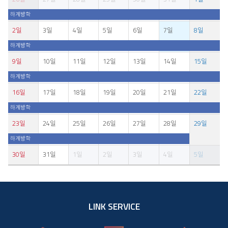
하계방학
2일
3일
4일
5일
6일
7일
8일
하계방학
9일
10일
11일
12일
13일
14일
15일
하계방학
16일
17일
18일
19일
20일
21일
22일
하계방학
23일
24일
25일
26일
27일
28일
29일
하계방학
30일
31일
1일
2일
3일
4일
5일
LINK SERVICE