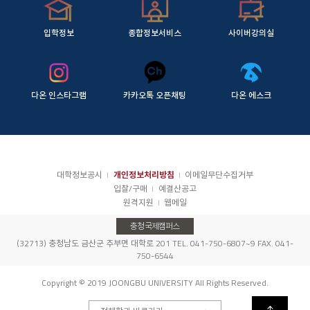
입학정보
종합정보서비스
사이버강의실
다온 인스타그램
카카오톡 오픈채팅
다온 에스크
대학정보공시
개인정보처리방침
이메일무단수집거부
입찰/구매
예결산공고
원격지원
웹메일
충청국제캠퍼스
(32713) 충청남도 금산군 추부면 대학로 201 TEL. 041-750-6807~9 FAX. 041-
750-6544
Copyright © 2019 JOONGBU UNIVERSITY All Rights Reserved.