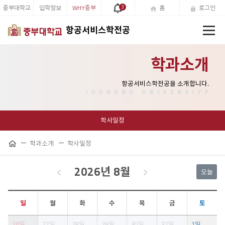
중부대학교
입학정보
WHY중부
3
홈
로그인
전
항공서비스학전공
체
메
뉴
학과소개
학사일정
학과소개
학사일정
공
홈
유
하
2026년 8월
오늘
기
일
월
화
수
목
금
토
26일
27일
28일
29일
30일
31일
1일