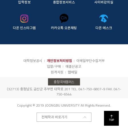
입학정보
종합정보서비스
사이버강의실
다온 인스타그램
카카오톡 오픈채팅
다온 에스크
대학정보공시
개인정보처리방침
이메일무단수집거부
입찰/구매
예결산공고
원격지원
웹메일
충청국제캠퍼스
(32713) 충청남도 금산군 추부면 대학로 201 TEL. 041-750-6807~9 FAX. 041-
750-6544
Copyright © 2019 JOONGBU UNIVERSITY All Rights Reserved.
전체학과 바로가기
TOP