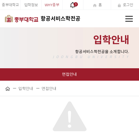
중부대학교
입학정보
WHY중부
3
홈
로그인
전
항공서비스학전공
체
메
뉴
입학안내
면접안내
입학안내
면접안내
공
홈
유
하
기