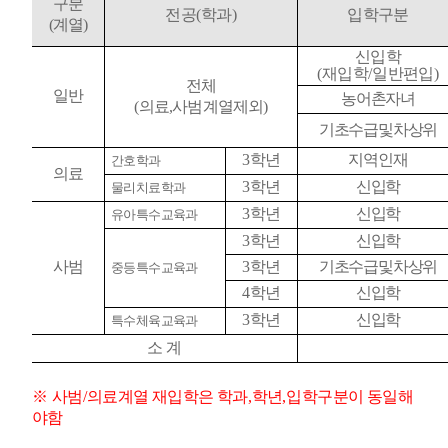
구분
전공
(
학과
)
입학구분
(
계열
)
신입학
(
재입학
/
일반편입
)
전체
일반
농어촌자녀
(
의료
,
사범계열제외
)
기초수급및차상위
3
학년
지역인재
간호학과
의료
3
학년
신입학
물리치료학과
3
학년
신입학
유아특수교육과
3
학년
신입학
사범
3
학년
기초수급및차상위
중등특수교육과
4
학년
신입학
3
학년
신입학
특수체육교육과
소 계
※
사범
/
의료계열 재입학은 학과
,
학년
,
입학구분이 동일해
야함