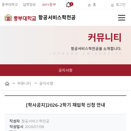
중부대학교
입학정보
WHY중부
3
홈
로그인
전
항공서비스학전공
체
메
뉴
커뮤니티
공지사항
커뮤니티
공지사항
공
홈
유
하
기
[학사공지]2026-2학기 재입학 신청 안내
작성자
항공서비스학전공
작성일시
2026/07/08