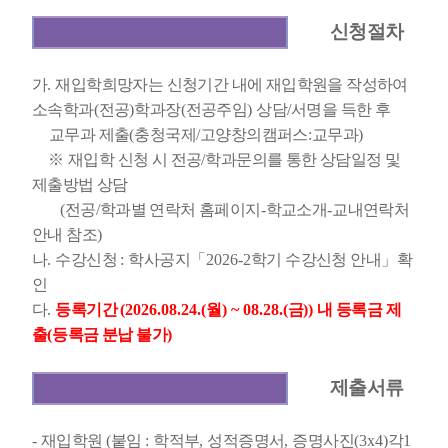
신청절차
가
.
재입학희망자는 신청기간 내에 재입학원을 작성하여
소속학과
(
전공
)
학과장
(
전공주임
)
상담
/
서명을 득한 후
교무과 제출
(
충청국제
/
고양창의캠퍼스
:
교무과
)
※
재입학 신청 시 전공
/
학과문의를 통한 상담일정 및
제출방법 상담
(
전공
/
학과별 연락처 홈페이지
-
학교소개
-
교내연락처
안내 참조
)
나
.
수강신청
:
학사공지
「
2026-2
학기 수강신청 안내
」
확
인
다
.
등록기간
(
2026.08.24.(
월
) ~ 08.28.(
금
)
)
내 등록금 제
출
(
등록금 분납 불가
)
제출서류
-
재입학원
(
붙임
:
학적부
,
성적증명서
,
증명사진
(3x4)
각
1