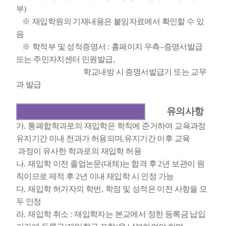
부
)
※
재입학원의 기재내용은 붙임자료에서 확인할 수 있
음
※
학적부 및 성적증명서
:
홈페이지 우측
–
증명서발급
또는 주민자치센터 민원발급
,
학교내방 시 증명서발급기 또는 교무
과 발급
유의사항
가
.
통폐합학과로의 재입학은 학칙에 준거하여 교육과정
유지기간 이내 전과가 허용되며
,
유지기간 이후 교육
과정이 유사한 학과로의 재입학 허용
나
.
재입학 이전 졸업논문
(
대체
)
는 합격 후
2
년 보관이 원
칙이므로 제적 후
2
년 이내 재입학 시 인정 가능
다
.
재입학 허가자의 학번
,
학점 및 성적은 이전 사항을 모
두 인정
라
.
재입학 취소
:
재입학자는 본교에서 정한 등록금 납입