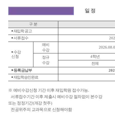
일 정
구 분
￭
재입학 공고
￭
서류접수
202
예비
2026.08.0
수강
￭
수강
신청
4
학년
정규
수강
전체
￭
등록금납부
202
￭
재입학승인완료
※
예비수강신청 기간 이후 재입학원 접수가능
.
서류접수기간 이후 제출시 예비수강 절차없이 본수강
또는 정정기간
(
개강 첫주
)
전공위주의 교과목으로 신청해야함