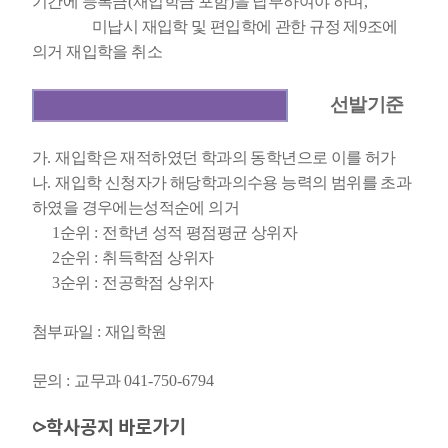
기간에 등록금
(
재입학금 포함
)
을 납부하여야 하며
,
미납시 재입학 및 편입학에 관한 규정 제
9
조에
의거 재입학을 취소
선발기준
가
.
재입학은 재적하였던 학과의 동학년으로 이를 허가
나
.
재입학 신청자가 해당학과의수용 능력의 범위를 초과
하였을 경우에는성적순에 의거
1
순위
:
전학년 성적 평점평균 상위자
2
순위
:
취득학점 상위자
3
순위
:
전공학점 상위자
첨부파일
:
재입학원
문의
:
교무과
041-750-6794
⪧
학사공지 바로가기