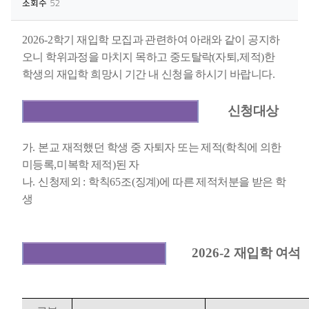
조회수
52
2026-2
학기 재입학 모집과 관련하여 아래와 같이 공지하
오니 학위과정을 마치지 목하고 중도탈락
(
자퇴
,
제적
)
한
학생의 재입학 희망시 기간 내 신청을 하시기 바랍니다
.
신청대상
가
.
본교 재적했던 학생 중 자퇴자 또는 제적
(
학칙에 의한
미등록
,
미복학 제적
)
된 자
나
.
신청제외
:
학칙
65
조
(
징계
)
에 따른 제적처분을 받은 학
생
2026-2
재입학 여석