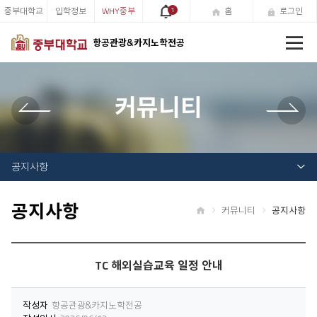
중부대학교
입학정보
WHY중부
1
홈
로그인
전
항공관광&카지노학전공
체
메
뉴
커뮤니티
공지사항
공지사항
커뮤니티
공지사항
홈
TC 해외실습교육 일정 안내
작성자
항공관광&카지노학전공