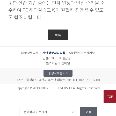
또한 실습 기간 중에는 단체 일정과 안전 수칙을 준
수하여 TC 해외실습교육이 원활히 진행될 수 있도
록 협조 바랍니다.
목록
대학정보공시
개인정보처리방침
이메일무단수집거부
입찰/구매
예결산공고
원격지원
웹메일
충청국제캠퍼스
32713 충청남도 금산군 추부면 대학로 201 TEL. 041-750-6500
Copyright © 2019 JOONGBU UNIVERSITY All Rights Reserved.
TOP
전체학과 바로가기
이동