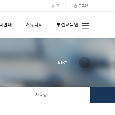
홈
로그인
전
학안내
커뮤니티
부설교육원
체
메
뉴
자료실