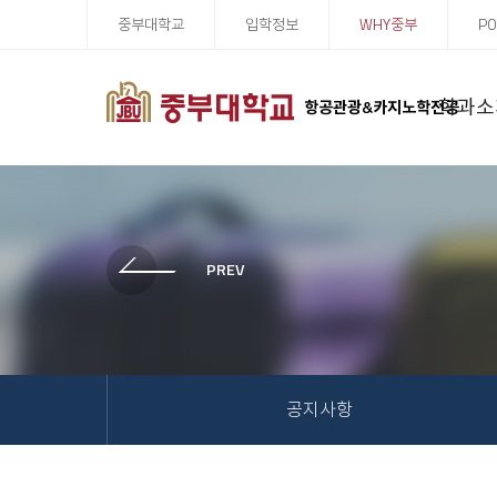
중부대학교
입학정보
WHY중부
PO
학과소
항공관광&카지노학전공
공지사항