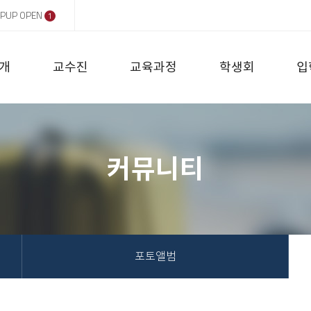
PUP OPEN
1
개
교수진
교육과정
학생회
입
커뮤니티
포토앨범