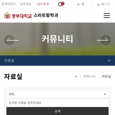
중부대학교
입학정보
WHY중부
0
홈
로그인
전
스마트팜학과
체
메
뉴
커뮤니티
자료실
자료실
커뮤니티
자료실
홈
자
료
실
검
색
검색