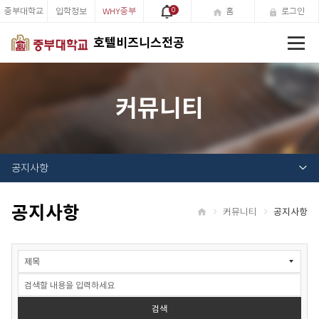
중부대학교
입학정보
WHY중부
0
홈
로그인
전
호텔비즈니스전공
체
메
뉴
커뮤니티
공지사항
공지사항
커뮤니티
공지사항
홈
공
지
사
항
검
검색