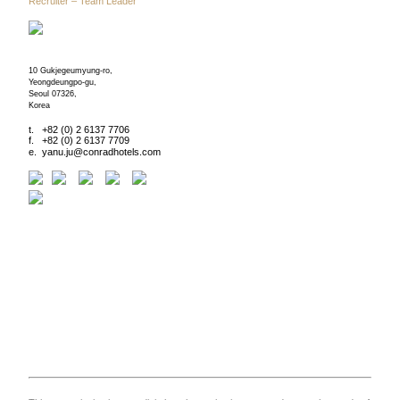
Recruiter – Team Leader
10 Gukjegeumyung-ro,
Yeongdeungpo-gu,
Seoul 07326,
Korea
t. +82 (0) 2 6137 7706
f. +82 (0) 2 6137 7709
e.
yanu.ju@conradhotels.com