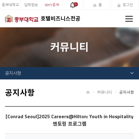
중부대학교
입학정보
WHY중부
0
홈
로그인
전
호텔비즈니스전공
체
메
뉴
커뮤니티
공지사항
공지사항
커뮤니티
공지사항
홈
[Conrad Seoul]2025 Careers@Hilton: Youth in Hospitality
멘토링 프로그램