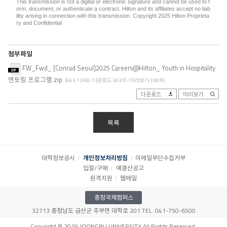
This transmission is not a digital or electronic signature and cannot be used to f
orm, document, or authenticate a contract. Hilton and its affiliates accept no liab
ility arising in connection with this transmission. Copyright 2025 Hilton Proprieta
ry and Confidential
첨부파일
FW_Fwd_ [Conrad Seoul]2025 Careers@Hilton_ Youth in Hospitality
멘토링 프로그램.zip
(663.72KB / 다운로드:303회 / 미리보기:190회)
다운로드
미리보기
목록
대학정보공시
개인정보처리방침
이메일무단수집거부
입찰/구매
예결산공고
원격지원
웹메일
충청국제캠퍼스
32713 충청남도 금산군 추부면 대학로 201 TEL. 041-750-6500
Copyright © 2019 JOONGBU UNIVERSITY All Rights Reserved.