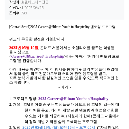
작성자
호텔비즈니스전공
작성일시
2025/04/16
조회수
790
[Conrad Seoul]2025 Careers@Hilton: Youth in Hospitality 멘토링 프로그램
귀교의
무궁한
발전을
기원합니다
.
2025
년
05
월
19
일
,
콘래드 서울에서는
호텔리어를
꿈꾸는
학생들
을
대상으로
<
>
라는
이름의
‘
커리어
멘토링
프로
Careers@Hilton: Youth in Hospitality
그램
’
을
진행합니다
.
아래
내용을
확인하시어
,
이
행사를
통하여
귀교의
학생들이
현업에
서
활약
중인
직무
전문가로부터
커리어
관련
멘토링을
받고
,
직무
능력
개발에
대한
실질적인
조언을
얻을
수
있도록
적극적인
협
조
바랍니다
.
-
아
래
-
1.
프로젝트 명칭
:
2025 Careers@Hilton: Youth in Hospitality
2.
개요
:
호텔리어를 꿈꾸는 학생들을 대상으로 당 호텔의 업무에 대
한 이해를 돕고
,
커리어 개발 관련 멘토링과 현업을 경험할
수 있는 기회를 제공하며
, (
지원자에 한해
)
콘래드 서울에서
의 경력 개발 기회를 함께 모색하는 프로그램
3.
일정
:
2025
년
05
월
19
일
(
월
)
오전
10
시
~
오후
05
시
(*
자세한 일정