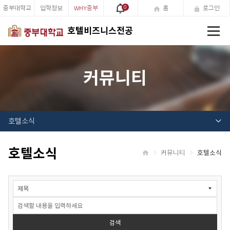
중부대학교
입학정보
WHY중부
0
홈
로그인
전
호텔비즈니스전공
체
메
뉴
커뮤니티
호텔소식
호텔소식
커뮤니티
호텔소식
홈
자
유
게
시
판
검색