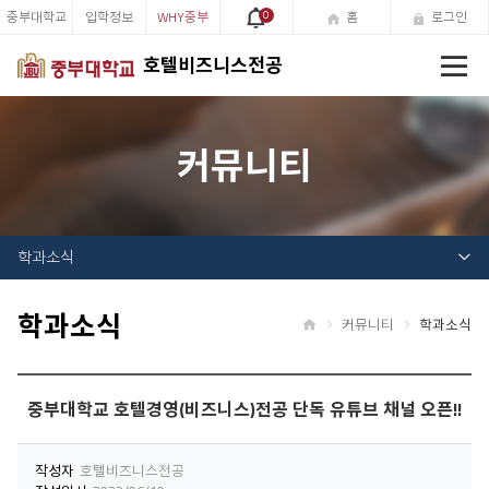
중부대학교
입학정보
WHY중부
0
홈
로그인
전
호텔비즈니스전공
체
메
뉴
커뮤니티
학과소식
학과소식
커뮤니티
학과소식
홈
중부대학교 호텔경영(비즈니스)전공 단독 유튜브 채널 오픈!!
작성자
호텔비즈니스전공