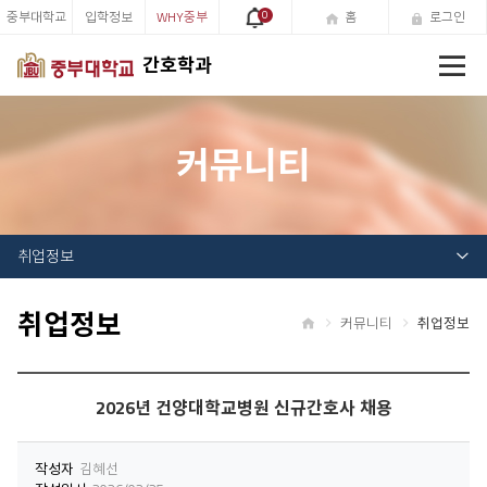
중부대학교
입학정보
WHY중부
0
홈
로그인
전
간호학과
체
메
뉴
커뮤니티
취업정보
취업정보
커뮤니티
취업정보
홈
2026년 건양대학교병원 신규간호사 채용
작성자
김혜선