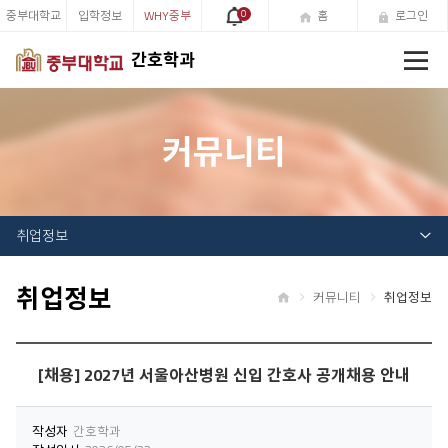
중부대학교
입학정보
WHY중부
0
홈
로그인
전
간호학과
체
메
뉴
커뮤니티
취업정보
취업정보
커뮤니티
취업정보
홈
[채용] 2027년 서울아산병원 신입 간호사 공개채용 안내
작성자
간호학과