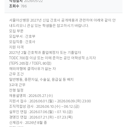
작성일시
2026/05/22
조회수
786
서울아산병원 2027년 신입 간호사 공개채용과 관련하여 아래와 같이 안
내드리오니 관심 있는 학생들은 참고하시기 바랍니다.
모집 부문
모집부서 : 간호부
모집직종 : 간호사
지원 자격
2027년 2월 간호학과 졸업예정자 또는 기졸업자
TOEIC 700점 이상 또는 이에 준하는 공인 어학성적 소지자
(TEPS 265점 / TOEFL 80점)
해외여행에 결격사유가 없는 자
근무 조건
일반병동, 중환자실, 수술실, 응급실 등 배치
3교대 근무
전형 일정
채용설명회 : 2026.05.27.(수)
지원서 접수 : 2026.06.01.(월) ~ 2026.06.09.(화) 23:00
조직적합성 검사 : 2026.06.10.(수) ~ 06.12.(금)
실무진 면접 : 2026.07.06.(월) ~ 07.10.(금)
경영진 면접 : 2026.07.21.(화) ~ 07.23.(목)
신체검사 : 2026년 8월 중