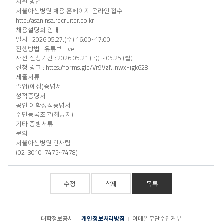
지원 방법
서울아산병원 채용 홈페이지 온라인 접수
http://asaninsa.recruiter.co.kr
채용설명회 안내
일시 : 2026.05.27.(수) 16:00~17:00
진행방법 : 유튜브 Live
사전 신청기간 : 2026.05.21.(목) ~ 05.25.(월)
신청 링크 :
https://forms.gle/Vr9VzNJnwxFigk628
제출서류
졸업(예정)증명서
성적증명서
공인 어학성적증명서
주민등록초본(해당자)
기타 증빙서류
문의
서울아산병원 인사팀
(02-3010-7476~7478)
수정
삭제
목록
대학정보공시
개인정보처리방침
이메일무단수집거부