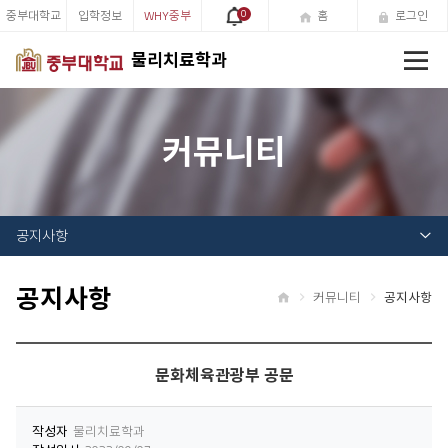
중부대학교
입학정보
WHY중부
0
홈
로그인
전
물리치료학과
체
메
뉴
커뮤니티
공지사항
공지사항
커뮤니티
공지사항
홈
문화체육관광부 공문
작성자
물리치료학과