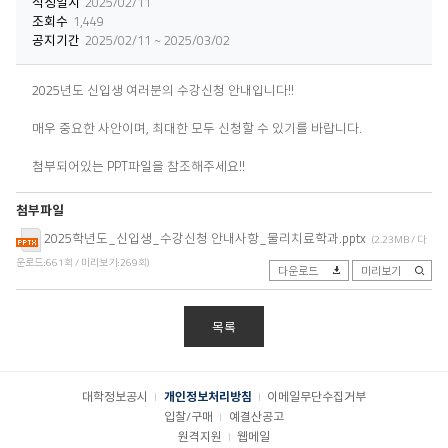
작성일시
2025/02/11
조회수
1,449
공지기간
2025/02/11 ~ 2025/03/02
2025년도 신입생 여러분의 수강신청 안내입니다!!
매우 중요한 사안이며, 최대한 모두 신청할 수 있기를 바랍니다.
첨부되어있는 PPT파일을 참조해주세요!!
첨부파일
2025학년도_신입생_수강신청 안내사항_물리치료학과.pptx
(2.23MB / 다
운로드:661회 / 미리보기:269회)
다운로드
미리보기
목록
대학정보공시
개인정보처리방침
이메일무단수집거부
입찰/구매
예결산공고
원격지원
웹메일