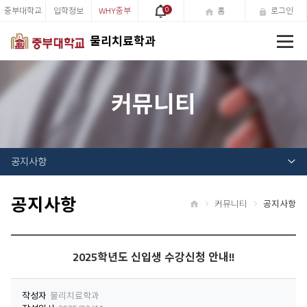
중부대학교
입학정보
WHY중부
0
홈
로그인
전
물리치료학과
체
메
뉴
커뮤니티
공지사항
공지사항
커뮤니티
공지사항
홈
2025학년도 신입생 수강신청 안내!!
작성자
물리치료학과