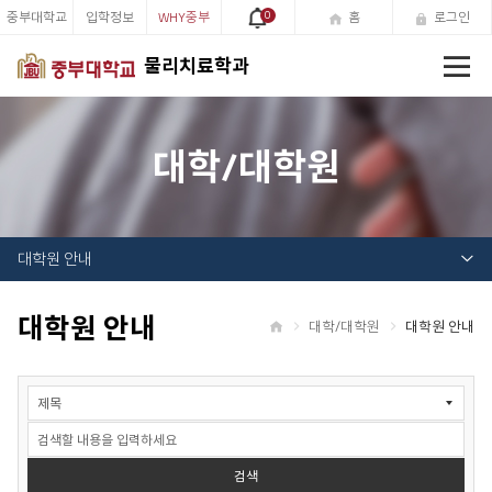
중부대학교
입학정보
WHY중부
0
홈
로그인
전
물리치료학과
체
메
뉴
대학/대학원
대학원 안내
대학원 안내
대학/대학원
대학원 안내
홈
공
지
사
항
검
검색