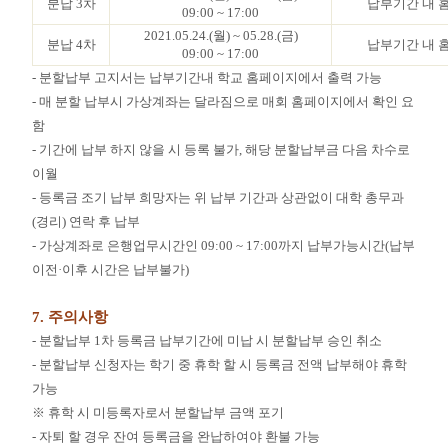
분납
3
차
납부기간 내 
09:00 ~ 17:00
2021.05.24.(
월
) ~ 05.28.(
금
)
분납
4
차
납부기간 내 
09:00 ~ 17:00
-
분할납부 고지서는 납부기간내 학교 홈페이지에서 출력 가능
-
매 분할 납부시 가상계좌는 달라짐으로 매회 홈페이지에서 확인 요
함
-
기간에 납부 하지 않을 시 등록 불가
,
해당 분할납부금 다음 차수로
이월
-
등록금 조기 납부 희망자는 위 납부 기간과 상관없이 대학 총무과
(
경리
)
연락 후 납부
-
가상계좌로 은행업무시간인
09:00 ~ 17:00
까지 납부가능시간
(
납부
이전
·
이후 시간은 납부불가
)
7.
주의사항
-
분할납부
1
차 등록금 납부기간에 미납 시 분할납부 승인 취소
-
분할납부 신청자는 학기 중 휴학 할 시 등록금 전액 납부해야 휴학
가능
※
휴학 시 미등록자로서 분할납부 금액 포기
-
자퇴 할 경우 잔여 등록금을 완납하여야 환불 가능