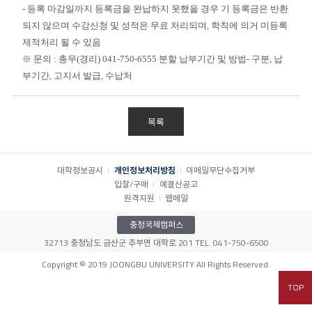
-
등록 마감일까지 등록금을 완납하지 못했을 경우 기 등록금은 반환
되지 않으며 수강신청 및 성적은 무료 처리되며
,
학칙에 의거 미등록
제적처리 될 수 있음
※
문의
:
총무
(
경리
) 041-750-6555
분할 납부기간 및 방법
-
구분
,
납
부기간
,
고지서 발급
,
수납처
목록
대학정보공시
개인정보처리방침
이메일무단수집거부
입찰/구매
예결산공고
원격지원
웹메일
충청국제캠퍼스
32713 충청남도 금산군 추부면 대학로 201 TEL. 041-750-6500
Copyright © 2019 JOONGBU UNIVERSITY All Rights Reserved.
TOP