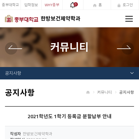
중부대학교
입학정보
WHY중부
0
홈
로그인
전
한방보건제약학과
체
메
뉴
커뮤니티
공지사항
공지사항
커뮤니티
공지사항
홈
2021학년도 1학기 등록금 분할납부 안내
작성자
한방보건제약학과