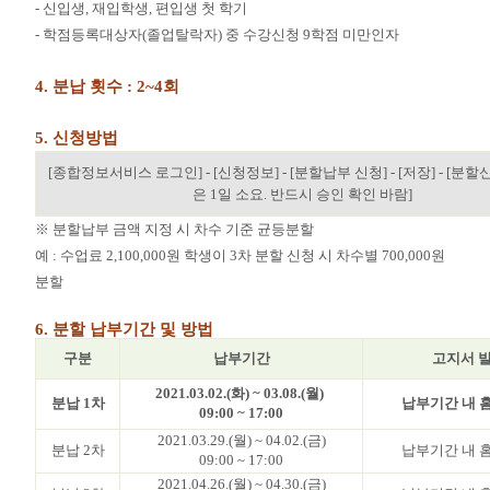
-
신입생
,
재입학생
,
편입생 첫 학기
-
학점등록대상자
(
졸업탈락자
)
중 수강신청
9
학점 미만인자
4.
분납 횟수
: 2~4
회
5.
신청방법
[
종합정보서비스 로그인
] - [
신청정보
] - [
분할납부 신청
] - [
저장
] - [
분할신
은
1
일 소요
.
반드시 승인 확인 바람
]
※
분할납부 금액 지정 시 차수 기준 균등분할
예
:
수업료
2,100,000
원 학생이
3
차 분할 신청 시 차수별
700,000
원
분할
6.
분할 납부기간 및 방법
구분
납부기간
고지서 
2021.03.02.(화
) ~ 03.08.(월
)
분납
1
차
납부기간 내 
09:00 ~ 17:00
2021.03.29.(
월
) ~ 04.02.(
금
)
분납
2
차
납부기간 내 
09:00 ~ 17:00
2021.04.26.(
월
) ~ 04.30.(
금
)