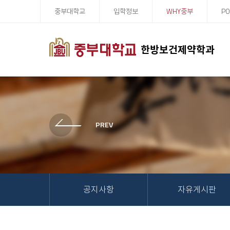
중부대학교
입학정보
WHY중부
PO
한방보건제약학과
공지사항
자유게시판