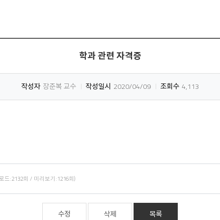
학과 관련 자격증
작성자
장준복 교수
작성일시
2020/04/09
조회수
4,113
다운로드:2132회 / 미리보기:1216회)
수정
삭제
목록