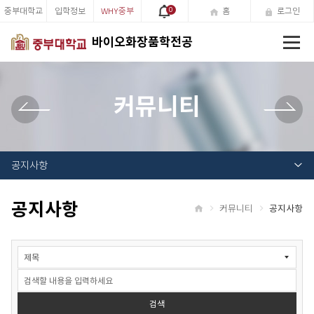
중부대학교
입학정보
WHY중부
0
홈
로그인
전
바이오화장품학전공
체
메
뉴
커뮤니티
공지사항
공지사항
커뮤니티
공지사항
홈
공
지
사
항
검
검색