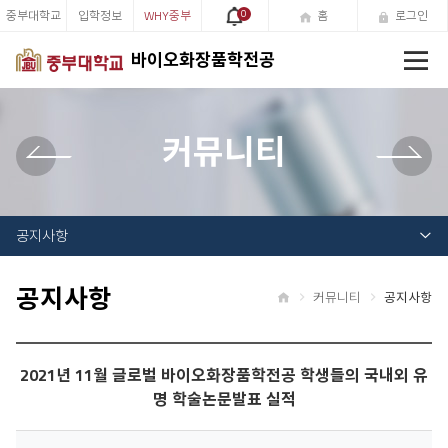
중부대학교
입학정보
WHY중부
0
홈
로그인
전
바이오화장품학전공
체
메
뉴
커뮤니티
공지사항
공지사항
커뮤니티
공지사항
홈
2021년 11월 글로벌 바이오화장품학전공 학생들의 국내외 유
명 학술논문발표 실적