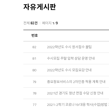
자유게시판
전체
82건
페이지
1
/
9
자
번호
유
게
2022학년도 수시 원서접수 꿀팁
82
시
판
목
수시모집 주말 입학 상담 운영 안내
81
록
2022학년도 수시 모집요강 안내
80
중요정보서비스의 2차인증 적용 계획 안내
79
2021년 경기도 청년 면접 수당 신청 안내
78
2021-2학기 코로나19 대응 학사(수업)방법
77