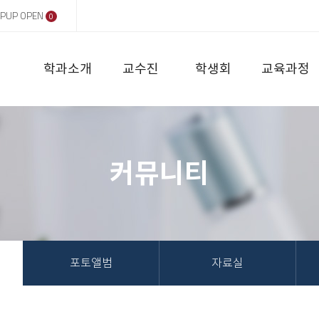
PUP OPEN
0
학과소개
교수진
학생회
교육과정
커뮤니티
포토앨범
자료실