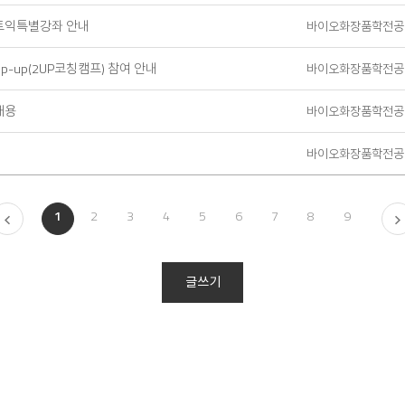
 토익특별강좌 안내
바이오화장품학전공
p-up(2UP코칭캠프) 참여 안내
바이오화장품학전공
채용
바이오화장품학전공
바이오화장품학전공
1
2
3
4
5
6
7
8
9
글쓰기