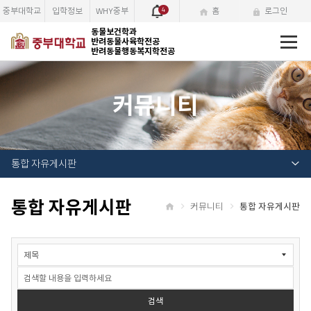
중부대학교
입학정보
WHY중부
4
홈
로그인
전
동물보건학과
반려동물사육학전공
체
반려동물행동복지학전공
메
뉴
커뮤니티
통합 자유게시판
통합 자유게시판
커뮤니티
통합 자유게시판
홈
자
유
게
시
판
검색