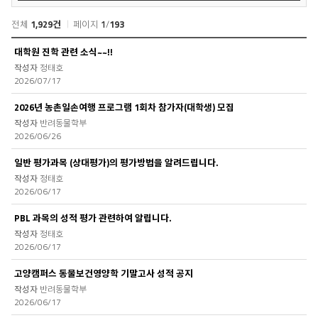
검
색
전체
1,929건
페이지
1
/
193
자
대학원 진학 관련 소식~~!!
유
정태호
게
2026/07/17
시
판
2026년 농촌일손여행 프로그램 1회차 참가자(대학생) 모집
목
반려동물학부
록
2026/06/26
일반 평가과목 (상대평가)의 평가방법을 알려드립니다.
정태호
2026/06/17
PBL 과목의 성적 평가 관련하여 알립니다.
정태호
2026/06/17
고양캠퍼스 동물보건영양학 기말고사 성적 공지
반려동물학부
2026/06/17