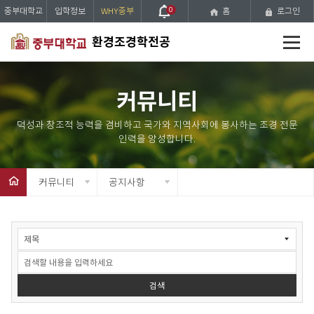
중부대학교
입학정보
WHY중부
0
홈
로그인
전
환경조경학전공
체
메
뉴
커뮤니티
커뮤니티
공지사항
공
지
사
항
검
검색
색