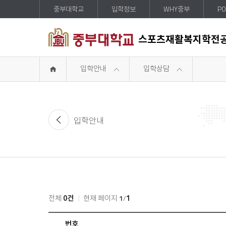
중부대학교
입학정보
WHY중부
PO
스포츠재활복지학전
입학안내
입학상담
입학안내
전체
0건
현재 페이지
1
/
1
입
번호