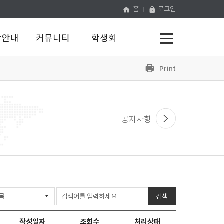
홈
로그인
전
학안내
커뮤니티
학생회
체
메
뉴
프
공
유
하
린
기
트
공지사항
검색
작성일자
조회수
처리상태