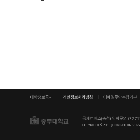
학
상
담
목
록
대학정보공시
개인정보처리방침
이메일무단수집거부
국제캠퍼스(충청) 입학문의
(327
COPYRIGHT © 2019 JOONGBU UNIVERSI