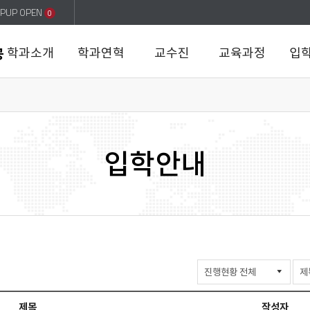
PUP OPEN
0
학과소개
학과연혁
교수진
교육과정
입
공
입학안내
입
학
상
제목
작성자
담