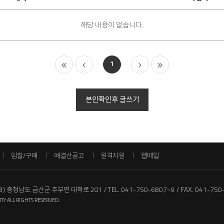
검
색
해당 내용이 없습니다.
1
본인확인후 글쓰기
입찰/구매
예결산공고
원격지원
웹메일
13) 충청남도 금산군 추부면 대학로 201
TEL. 041-750-6807~9
FAX. 041-750
TY ALL RIGHTS RESERVED.