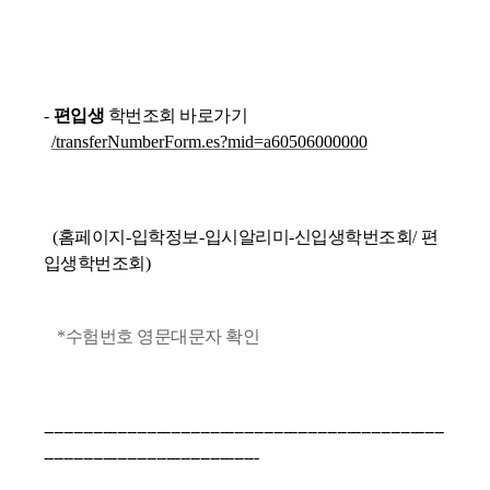
-
편입생
학번조회 바로가기
/transferNumberForm.es?mid=a60506000000
(
홈페이지
-
입학정보
-
입시알리미
-
신입생학번조회
/
편
입생학번조회
)
*
수험번호 영문대문자 확인
------------------------------------------
----------------------------------------
--
------------------------------------------