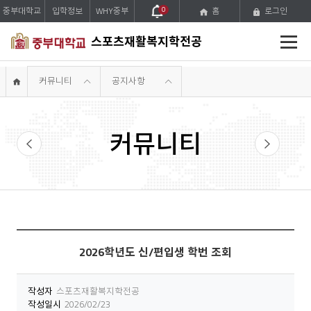
중부대학교
입학정보
WHY중부
0
홈
로그인
전
스포츠재활복지학전공
체
메
뉴
커뮤니티
공지사항
커뮤니티
입학상담
자유게시판
2026학년도 신/편입생 학번 조회
작성자
스포츠재활복지학전공
작성일시
2026/02/23