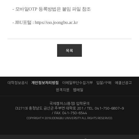
-
모바일
OTP
등록방법은 붙임 파일 참조
- JBU포털 :
https://sso.joongbu.ac.kr
목록
대학정보공시
개인정보처리방침
이메일무단수집거부
입찰/구매
예결산공고
원격지원
웹메일
국제캠퍼스(충청) 입학문의
(32713) 충청남도 금산군 추부면 대학로 201
TEL. 041-750-6807~9
FAX. 041-750-6544
COPYRIGHT © 2019 JOONGBU UNIVERSITY ALL RIGHTS RESERVED.