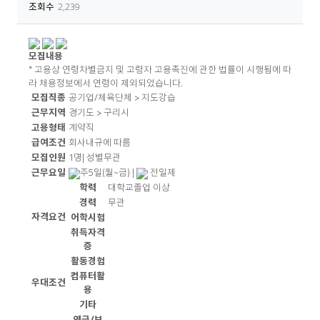
조회수
2,239
모집내용
* 고용상 연령차별금지 및 고령자 고용촉진에 관한 법률이 시행됨에 따
라 채용정보에서 연령이 제외되었습니다.
모
모집직종
공기업/체육단체 >
지도강습
집
근무지역
경기도 >
구리시
내
고용형태
계약직
용
급여조건
회사내규에 따름
모집인원
1명
|
성별무관
근무요일
주5일(월~금)
|
전일제
학력
대학교졸업 이상
경력
무관
자격요건
어학시험
취득자격
증
활동경험
컴퓨터활
우대조건
용
기타
연금/보