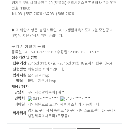
경기도 구리시 왕숙천로 49 (토평동) 구리시민스포츠센터 내 2층 우편
번호: 11960
Tel. 031) 557-7676 FAX 031) 566-7676
▶ 자세한 사항은, 붙임자료인, 2016 생활체육지도자 2월 모집공고
(안) 및 지원양식서 확인 바랍니다.
구 리 시 생 활 체 육 회
등록일 : 2016-01-12 11:01 / 수정일 : 2016-01-13 09:05
접수기간 및 방법
접
접수기간
2016년 01월 07일 ~ 2016년 01월 18일까지 접수
(D-5)
수
전형방법
회원전용 서비스입니다.
기
입사지원
모집공고.hwp
간
양식
붙임 - 지원서.hwp
및
채용담당자
방
채
담당자
구리시생활체육회
|
김**
법
용
연락처
031 - **** - ****
|
010 - **** - ****
담
이메일
개인회원으로 로그인하셔야 조회가 가능합니다.
당
경기도 구리시 왕숙천로 49 구리시민스포츠센터 2F 구리시
회사위치
자
생활체육회사무국 (토평동)