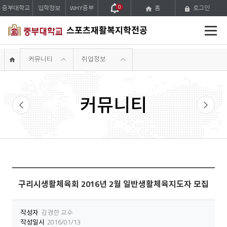
중부대학교
입학정보
WHY중부
0
홈
로그인
전
스포츠재활복지학전공
체
메
뉴
커뮤니티
취업정보
커뮤니티
포토앨범
로그인
구리시생활체육회 2016년 2월 일반생활체육지도자 모집
작성자
김경한 교수
작성일시
2016/01/13