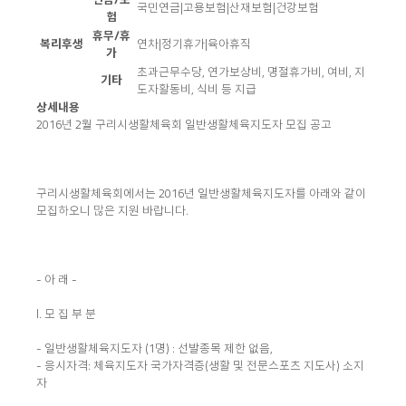
국민연금
|
고용보험
|
산재보험
|
건강보험
험
휴무/휴
복리후생
연차
|
정기휴가
|
육아휴직
가
초과근무수당, 연가보상비, 명절휴가비, 여비, 지
기타
도자활동비, 식비 등 지급
상세내용
2016년 2월 구리시생활체육회 일반생활체육지도자 모집 공고
구리시생활체육회에서는 2016년 일반생활체육지도자를 아래와 같이
모집하오니 많은 지원 바랍니다.
- 아 래 -
I. 모 집 부 분
- 일반생활체육지도자 (1명) : 선발종목 제한 없음,
- 응시자격: 체육지도자 국가자격증(생활 및 전문스포츠 지도사) 소지
자