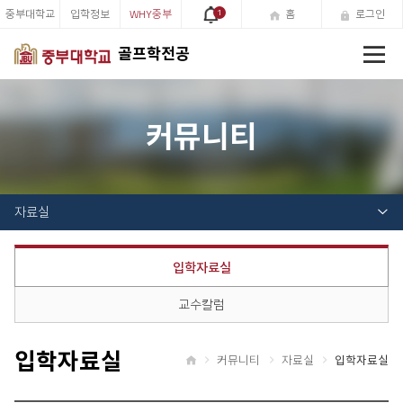
중부대학교
입학정보
WHY중부
1
홈
로그인
전
골프학전공
체
메
뉴
커뮤니티
자료실
입학자료실
교수칼럼
입학자료실
커뮤니티
자료실
입학자료실
홈