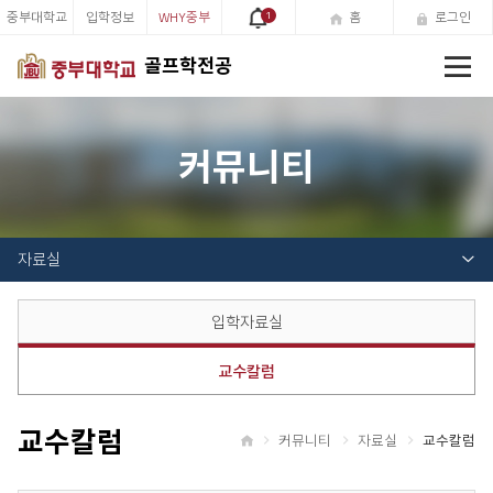
중부대학교
입학정보
WHY중부
1
홈
로그인
전
골프학전공
체
메
뉴
커뮤니티
자료실
입학자료실
교수칼럼
교수칼럼
커뮤니티
자료실
교수칼럼
홈