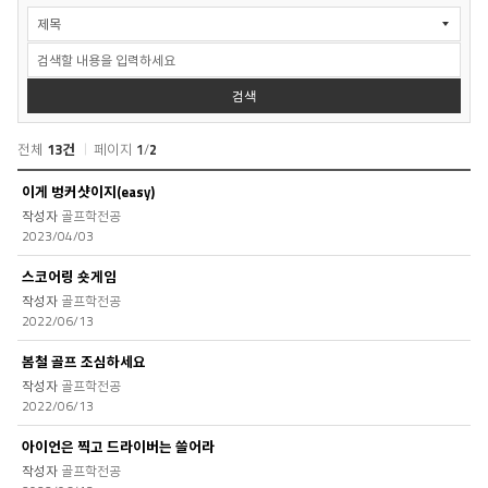
자
료
실
>
교
검색
수
칼
전체
13건
페이지
1
/
2
럼
검
자
이게 벙커샷이지(easy)
색
료
골프학전공
실
2023/04/03
>
교
스코어링 숏게임
수
골프학전공
칼
2022/06/13
럼
목
봄철 골프 조심하세요
록
골프학전공
2022/06/13
아이언은 찍고 드라이버는 쓸어라
골프학전공