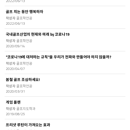
2022/06/13
골프 치는 동안 행복하자
골프학전공
2022/06/13
국내골프산업의 현재와 미래 by 코로나19
골프학전공
2020/09/14
"코로나19에 대처하는 규칙"을 우리가 전파와 만들어야 하지 않을까?
골프학전공
2020/04/07
봄철 골프 조심하세요!
골프학전공
2020/03/31
게임 플랜
골프지도학과
2019/08/25
프리샷 루틴이 가져오는 효과