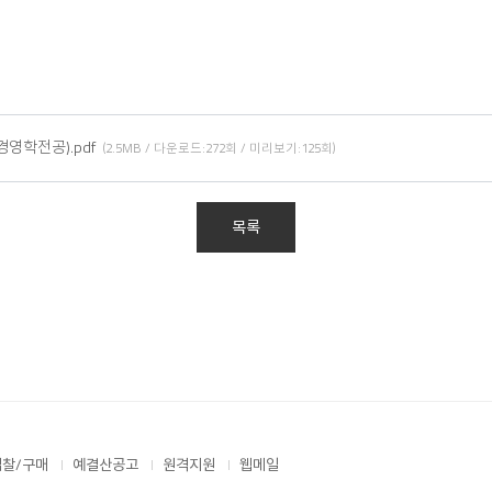
경영학전공).pdf
(2.5MB / 다운로드:272회 / 미리보기:125회)
목록
입찰/구매
예결산공고
원격지원
웹메일