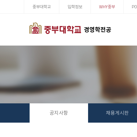
중부대학교
입학정보
WHY중부
PO
경영학전공
공지사항
채용게시판