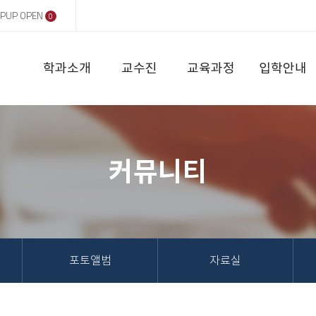
PUP OPEN
0
학과소개
교수진
교육과정
입학안내
커뮤니티
포토앨범
자료실