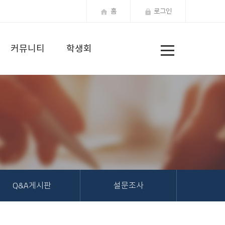
홈
로그인
전
커뮤니티
학생회
체
메
뉴
Q&A게시판
설문조사