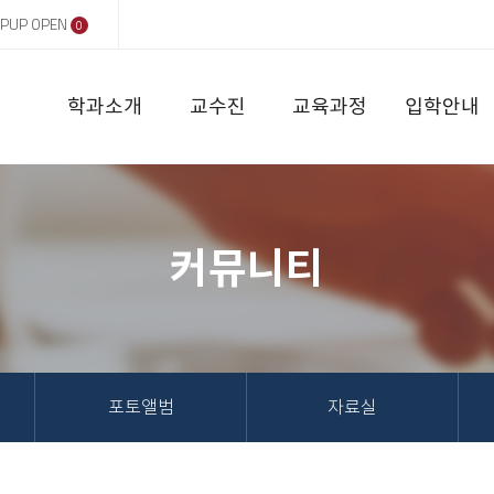
PUP OPEN
0
학과소개
교수진
교육과정
입학안내
커뮤니티
포토앨범
자료실