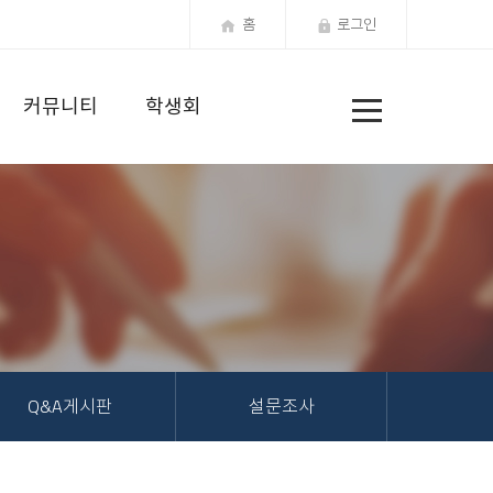
홈
로그인
전
커뮤니티
학생회
체
메
뉴
Q&A게시판
설문조사