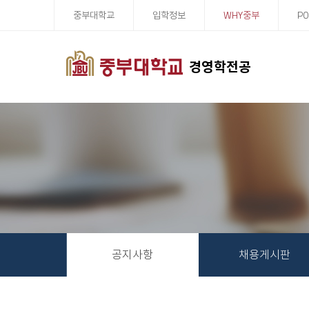
중부대학교
입학정보
WHY중부
PO
경영학전공
공지사항
채용게시판