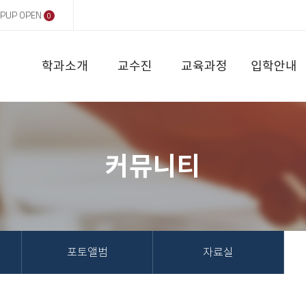
PUP OPEN
0
학과소개
교수진
교육과정
입학안내
커뮤니티
포토앨범
자료실