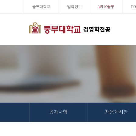
중부대학교
입학정보
WHY중부
PO
경영학전공
공지사항
채용게시판