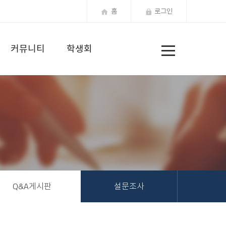
홈
로그인
전
커뮤니티
학생회
체
메
뉴
Q&A게시판
설문조사