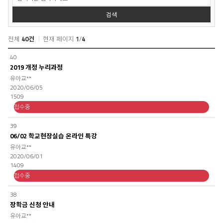
색
검색
전체
40건
현재 페이지
1
/
4
학
40
과
2019 개정 누리과정
소
유아교**
식
2020/06/05
목
1509
록
접수중
39
06/02 학교현장실습 온라인 특강
유아교**
2020/06/01
1409
접수중
38
장학금 신청 안내
유아교**