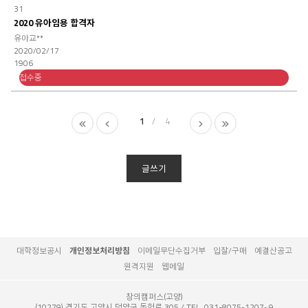
31
2020 유아임용 합격자
유아교**
2020/02/17
1906
접수중
처
이
1
4
다
마
음
전
음
지
막
글쓰기
대학정보공시
개인정보처리방침
이메일무단수집거부
입찰/구매
예결산공고
원격지원
웹메일
창의캠퍼스(고양)
(10279) 경기도 고양시 덕양구 동헌로 305
TEL. 031-8075-1207~9