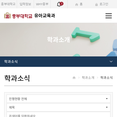
중부대학교
입학정보
WHY중부
3
홈
로그인
전
유아교육과
체
메
뉴
학과소개
학과소식
학과소식
학과소개
학과소식
홈
학
과
소
식
검