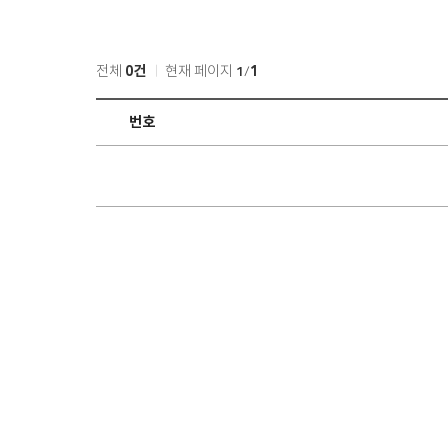
전체
0건
현재 페이지
1
/
1
입
번호
학
상
담
목
록