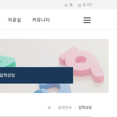
홈
로그인
전
자료실
커뮤니티
체
메
뉴
입학상담
입학안내
입학상담
홈