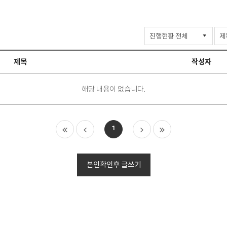
입
학
상
제목
작성자
담
검
색
해당 내용이 없습니다.
처
이
다
마
1
음
전
음
지
막
본인확인후 글쓰기