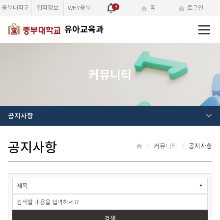
중부대학교
입학정보
WHY중부
3
홈
로그인
전
유아교육과
체
메
뉴
커뮤니티
공지사항
공지사항
커뮤니티
공지사항
홈
공
지
사
항
검
검색