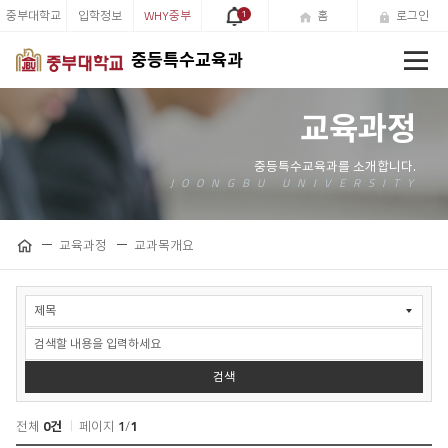
중부대학교
입학정보
WHY중부
1
홈
로그인
전
중등특수교육과
체
메
뉴
교육과정
교육과정
교과목개요
공
홈
유
하
교
기
과
목
개
요
검색
검
색
전체
0건
페이지
1
/
1