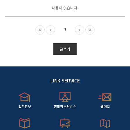
교
과
내용이 없습니다.
목
개
요
1
목
록
글쓰기
LINK SERVICE
입학정보
종합정보서비스
웹메일