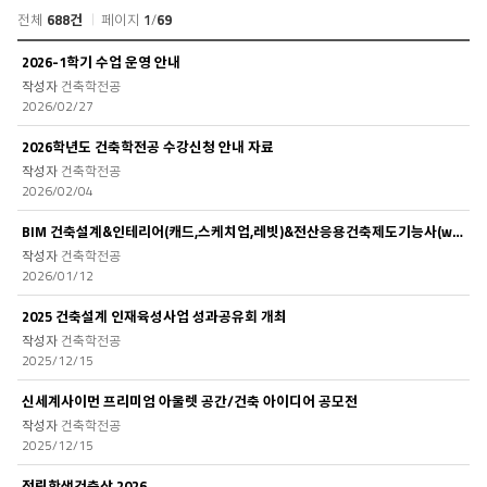
전체
688건
페이지
1
/
69
공
2026-1학기 수업 운영 안내
지
건축학전공
사
2026/02/27
항
목
2026학년도 건축학전공 수강신청 안내 자료
록
건축학전공
2026/02/04
BIM 건축설계&인테리어(캐드,스케치업,레빗)&전산응용건축제도기능사(with Pr..
건축학전공
2026/01/12
2025 건축설계 인재육성사업 성과공유회 개최
건축학전공
2025/12/15
신세계사이먼 프리미엄 아울렛 공간/건축 아이디어 공모전
건축학전공
2025/12/15
정림학생건축상 2026