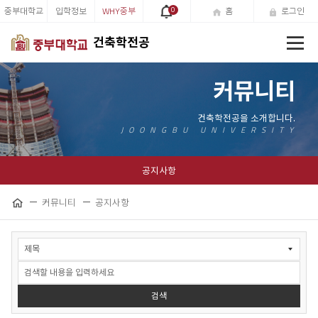
중부대학교
입학정보
WHY중부
0
홈
로그인
전
건축학전공
체
메
뉴
커뮤니티
공지사항
커뮤니티
공지사항
공
홈
유
하
공
기
지
사
항
검
검색
색