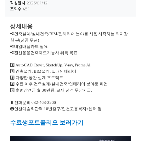
작성일시
2026/01/12
조회수
451
상세내용
📢건축설계/실내건축/BIM/인테리어 분야를 처음 시작하는 의지강
한 분(전공 무관)
📢내일배움카드 필요
📢전산응용건축제도기능사 취득 목표
1️⃣ AutoCAD, Revit, SketchUp, V-ray, Prome AI.
2️⃣ 건축설계, BIM설계, 실내인테리어
3️⃣ 다양한 공간 설계 프로젝트
4️⃣ 수료 이후 건축설계/실내건축/인테리어 분야로 취업
5️⃣ 훈련장려금 월 30만원, 교재 전액 무상지급.
📱전화문의 032-463-2266
🚇인천예술회관역 10번출구/인천고용복지+센터 옆
수료생포트폴리오 보러가기