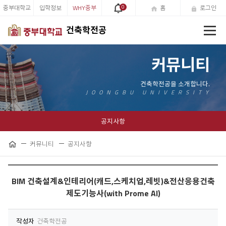
중부대학교
입학정보
WHY중부
0
홈
로그인
전
건축학전공
체
메
뉴
커뮤니티
공지사항
커뮤니티
공지사항
공
홈
유
하
기
BIM 건축설계&인테리어(캐드,스케치업,레빗)&전산응용건축
제도기능사(with Prome AI)
작성자
건축학전공