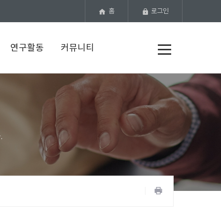
홈
로그인
전
연구활동
커뮤니티
체
메
뉴
공
유
프
하