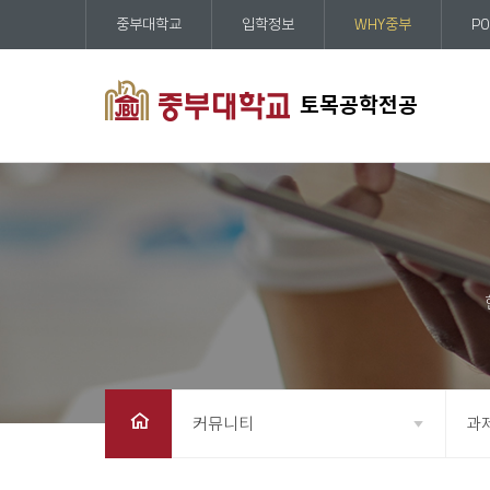
중부대학교
입학정보
WHY중부
PO
토목공학전공
커뮤니티
과