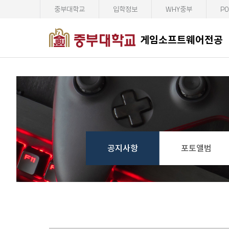
중부대학교
입학정보
WHY중부
PO
게임소프트웨어전공
공지사항
포토앨범