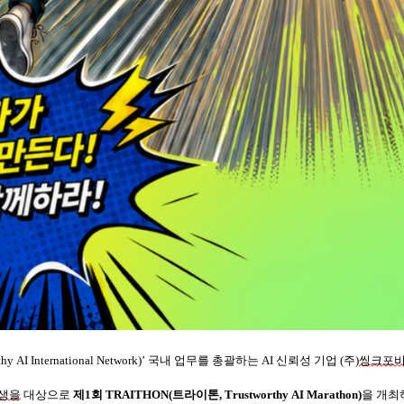
hy AI International Network
)’ 국내 업무를 총괄하는 AI 신뢰성 기업 (주)
씽크포
생을
대상으로
제1회 TRAITHON(트라이톤,
Trustworthy AI Marathon)
을 개최