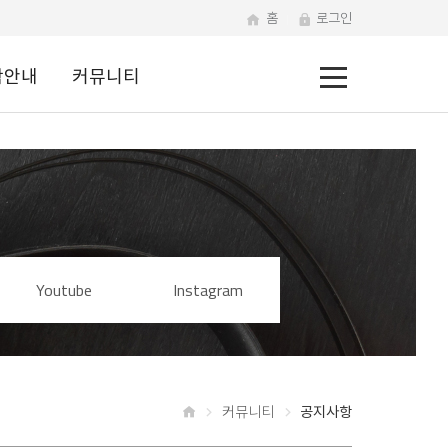
홈
로그인
전
학안내
커뮤니티
체
메
뉴
Youtube
Instagram
커뮤니티
공지사항
홈