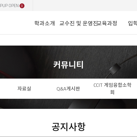
PUP OPEN
0
학과소개
교수진 및 운영진
교육과정
입
커뮤니티
CCIT 게임융합소학
자료실
Q&A게시판
회
공지사항